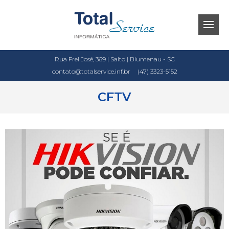
Rua Frei José, 369 | Salto | Blumenau - SC
contato@totalservice.inf.br
(47) 3323-5152
CFTV