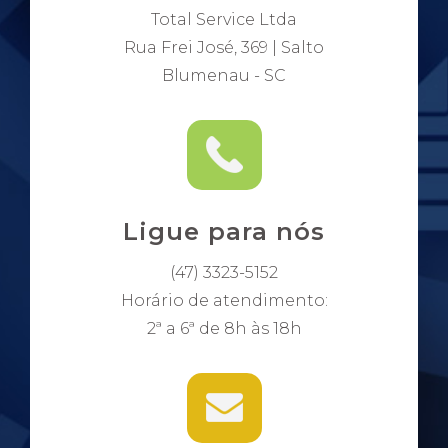
Total Service Ltda
Rua Frei José, 369 | Salto
Blumenau - SC
Ligue para nós
(47) 3323-5152
Horário de atendimento:
2ª a 6ª de 8h às 18h