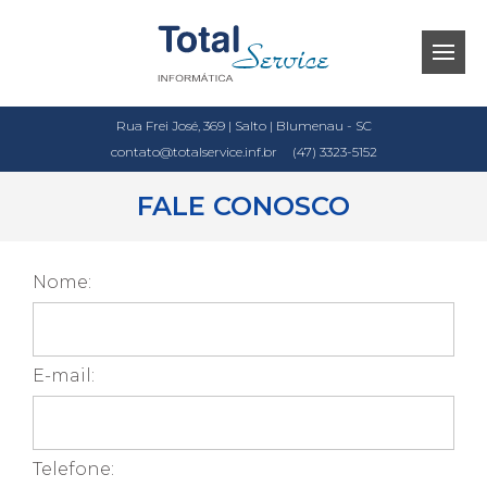
Rua Frei José, 369 | Salto | Blumenau - SC
contato@totalservice.inf.br
(47) 3323-5152
FALE CONOSCO
Nome:
E-mail:
Telefone: